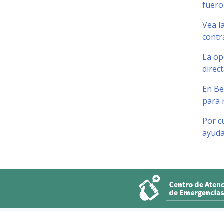
fuero
Vea l
contr
La op
direc
En Be
para 
Por c
ayuda