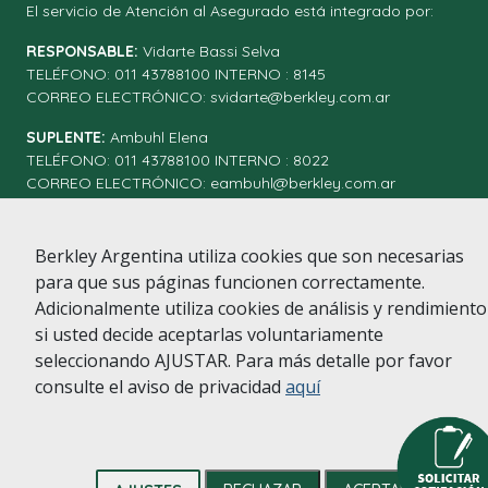
El servicio de Atención al Asegurado está integrado por:
RESPONSABLE:
Vidarte Bassi Selva
TELÉFONO: 011 43788100 INTERNO : 8145
CORREO ELECTRÓNICO:
svidarte@berkley.com.ar
SUPLENTE:
Ambuhl Elena
TELÉFONO: 011 43788100 INTERNO : 8022
CORREO ELECTRÓNICO:
eambuhl@berkley.com.ar
Nº DE INSCRIPCIÓN DE LA COMPAÑÍA ANTE LA SSN: 0121
Berkley Argentina utiliza cookies que son necesarias
Berkley International Seguros S.A.
para que sus páginas funcionen correctamente.
Políticas de privacidad
|
Mapa de sitio
|
Estados contables
Adicionalmente utiliza cookies de análisis y rendimiento
anuales
si usted decide aceptarlas voluntariamente
seleccionando AJUSTAR. Para más detalle por favor
consulte el aviso de privacidad
aquí