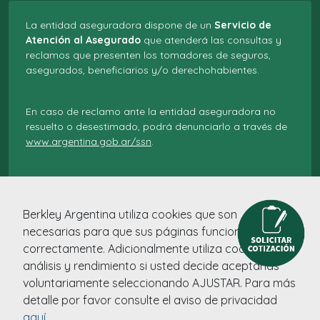
La entidad aseguradora dispone de un
Servicio de
Atención al Asegurado
que atenderá las consultas y
reclamos que presenten los tomadores de seguros,
asegurados, beneficiarios y/o derechohabientes.
En caso de reclamo ante la entidad aseguradora no
resuelto o desestimado, podrá denunciarlo a través de
www.argentina.gob.ar/ssn
.
El servicio de Atención al Asegurado está integrado por:
Berkley Argentina utiliza cookies que son
RESPONSABLE:
Vidarte Bassi Selva
necesarias para que sus páginas funcionen
TELÉFONO: 011 43788100 INTERNO : 8145
correctamente. Adicionalmente utiliza cookies de
CORREO ELECTRÓNICO:
svidarte@berkley.com.ar
análisis y rendimiento si usted decide aceptarlas
voluntariamente seleccionando AJUSTAR. Para más
SUPLENTE:
Ambuhl Elena
detalle por favor consulte el aviso de privacidad
TELÉFONO: 011 43788100 INTERNO : 8022
CORREO ELECTRÓNICO:
eambuhl@berkley.com.ar
aquí